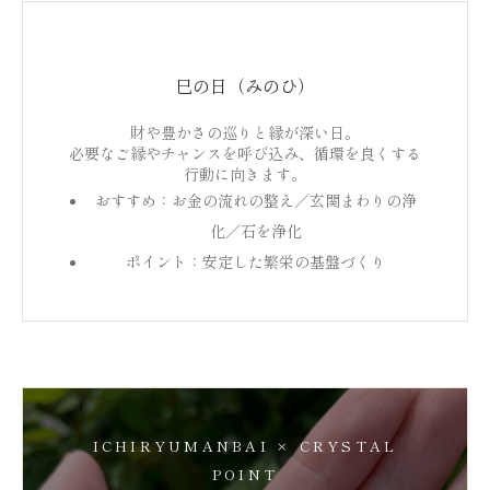
巳の日（みのひ）
財や豊かさの巡りと縁が深い日。
必要なご縁やチャンスを呼び込み、循環を良くする
行動に向きます。
おすすめ：お金の流れの整え／玄関まわりの浄
化／石を浄化
ポイント：安定した繁栄の基盤づくり
ICHIRYUMANBAI × CRYSTAL
POINT