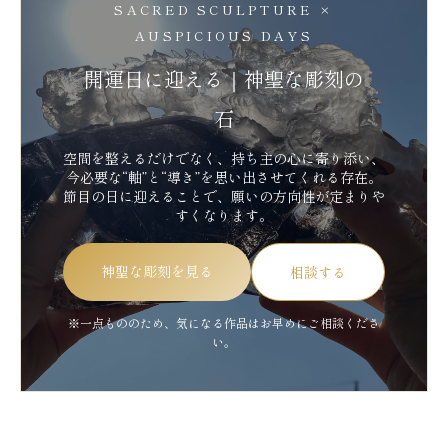
SACRED SCULPTURE ×
AUSPICIOUS DAYS
開運日に迎える｜神聖な彫刻の
石
空間を整えるだけでなく、持ち主の心に寄り添い、
今必要な“軸”と“導き”を思い出させてくれる存在。
節目の日に迎えることで、願いの方向性が定まりや
すくなります。
神聖な彫刻を見る
相談する
※一点もののため、気になる作品はお早めにご相談くださ
い。