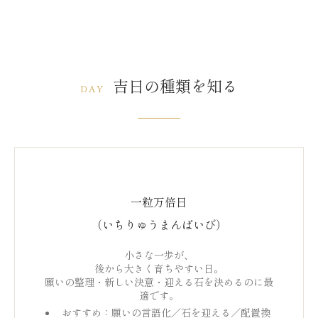
吉日の種類を知る
DAY
一粒万倍日
（いちりゅうまんばいび）
小さな一歩が、
後から大きく育ちやすい日。
願いの整理・新しい決意・迎える石を決めるのに最
適です。
おすすめ：願いの言語化／石を迎える／配置換