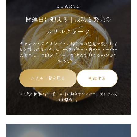
QUARTZ
開運日に迎える｜成功と繁栄の
ルチルクォーツ
チャンス・タイミング・ご縁を掴む感覚を後押しす
ると言われるルチル。 一粒万倍日・寅の日・巳の日
の節目に、目的を「一言」で決めて迎えるのがおす
すめです。
ルチル一覧を見る
相談する
※人気の個体は吉日前～当日に動きやすいため、気になる方
はお早めに。