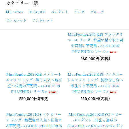
カテゴリー一覧
M Leather
M Crystal
ペンダント
リング
ブローチ
ブレスレット
アンクレット
MasPender.264 K18 ブラックオ
パール リング - 希望の星を取り戻
す奇蹟の不死鳥 -＜GOLDEN
PHOENIXシリーズ＞
580,000円(内税)
MasPender.263 K18 カナリート
MasPender.262 K18 バイカラー
ルマリン リング - 輝く未来へ飛び
トルマリン リング - 純粋な自分へ
立つ栄光の不死鳥 -＜GOLDEN
転生する不死鳥 -＜GOLDEN
PHOENIXシリーズ＞
PHOENIXシリーズ＞
550,000円(内税)
550,000円(内税)
MasPender.261 K18 インカロー
MasPender.260 K18YG ルビー
ズ リング - 薔薇色の人生へ転生す
ペンダント - 開花と達成の
る不死鳥 -＜GOLDEN PHOENIX
KAGUYA -＜KAGUYAペンダン