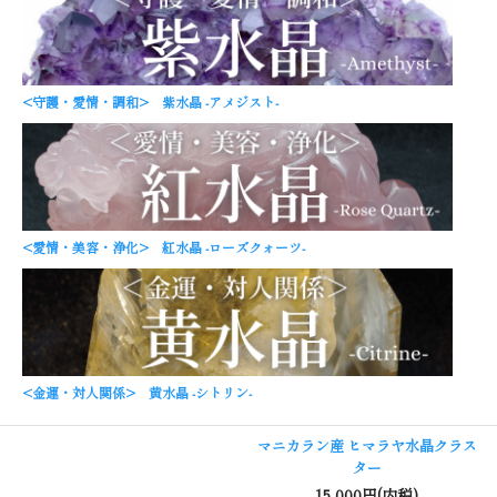
<守護・愛情・調和> 紫水晶 -アメジスト-
<愛情・美容・浄化> 紅水晶 -ローズクォーツ-
<金運・対人関係> 黄水晶 -シトリン-
マニカラン産 ヒマラヤ水晶クラス
ター
15,000円(内税)