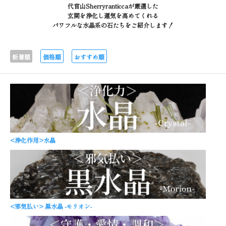
代官山Sherryranticcaが厳選した
玄関を浄化し運気を高めてくれる
パワフルな水晶系の石たちをご紹介します！
新着順
価格順
おすすめ順
<浄化作用>水晶
<邪気払い> 黒水晶 -モリオン-