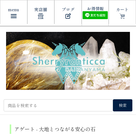
お得情報
menu
実店舗
ブログ
カート
検索
アゲート - 大地とつながる安心の石