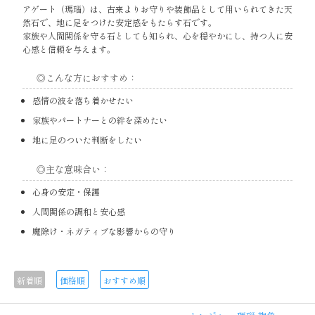
アゲート（瑪瑙）は、古来よりお守りや装飾品として用いられてきた天
然石で、地に足をつけた安定感をもたらす石です。
家族や人間関係を守る石としても知られ、心を穏やかにし、持つ人に安
心感と信頼を与えます。
◎こんな方におすすめ：
感情の波を落ち着かせたい
家族やパートナーとの絆を深めたい
地に足のついた判断をしたい
◎主な意味合い：
心身の安定・保護
人間関係の調和と安心感
魔除け・ネガティブな影響からの守り
新着順
価格順
おすすめ順