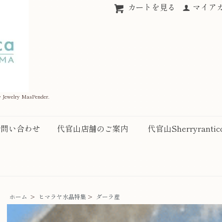
カートを見る
マイア
elry MasPender.
お問い合わせ
代官山店舗のご案内
代官山Sherryranti
ホーム
>
ヒマラヤ水晶特集
>
ダーラ産