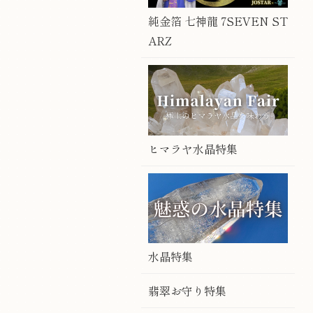
純金箔 七神龍 7SEVEN ST
ARZ
ヒマラヤ水晶特集
水晶特集
翡翠お守り特集