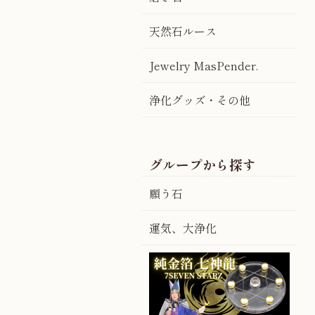
天然石ルース
Jewelry MasPender.
浄化グッズ・その他
グループから探す
願う石
運気、大浄化